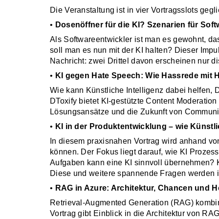
Die Veranstaltung ist in vier Vortragsslots geg
•
Dosenöffner für die KI? Szenarien für Soft
Als Softwareentwickler ist man es gewohnt, da
soll man es nun mit der KI halten? Dieser Impul
Nachricht: zwei Drittel davon erscheinen nur d
•
KI gegen Hate Speech: Wie Hassrede mit Hi
Wie kann Künstliche Intelligenz dabei helfen,
DToxify bietet KI-gestützte Content Moderation
Lösungsansätze und die Zukunft von Commun
•
KI in der Produktentwicklung – wie Künstli
In diesem praxisnahen Vortrag wird anhand vo
können. Der Fokus liegt darauf, wie KI Prozes
Aufgaben kann eine KI sinnvoll übernehmen? K
Diese und weitere spannende Fragen werden i
•
RAG in Azure: Architektur, Chancen und 
Retrieval-Augmented Generation (RAG) kombinie
Vortrag gibt Einblick in die Architektur von 