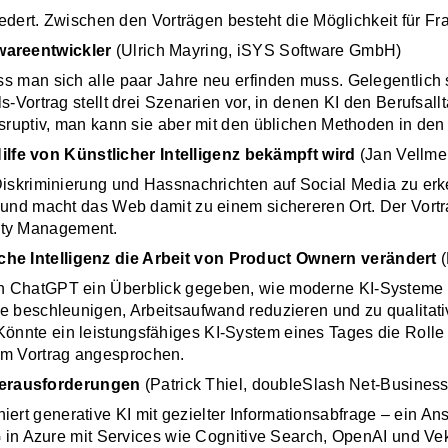
liedert. Zwischen den Vorträgen besteht die Möglichkeit für 
wareentwickler
(Ulrich Mayring, iSYS Software GmbH)
ss man sich alle paar Jahre neu erfinden muss. Gelegentlich 
s-Vortrag stellt drei Szenarien vor, in denen KI den Berufsa
isruptiv, man kann sie aber mit den üblichen Methoden in de
lfe von Künstlicher Intelligenz bekämpft wird
(Jan Vellme
 Diskriminierung und Hassnachrichten auf Social Media zu er
 und macht das Web damit zu einem sichereren Ort. Der Vortr
ity Management.
che Intelligenz die Arbeit von Product Ownern verändert
(
n ChatGPT ein Überblick gegeben, wie moderne KI-Systeme d
se beschleunigen, Arbeitsaufwand reduzieren und zu qualita
önnte ein leistungsfähiges KI-System eines Tages die Rolle
m Vortrag angesprochen.
Herausforderungen
(Patrick Thiel, doubleSlash Net-Busine
rt generative KI mit gezielter Informationsabfrage – ein Ans
RAG in Azure mit Services wie Cognitive Search, OpenAI und 